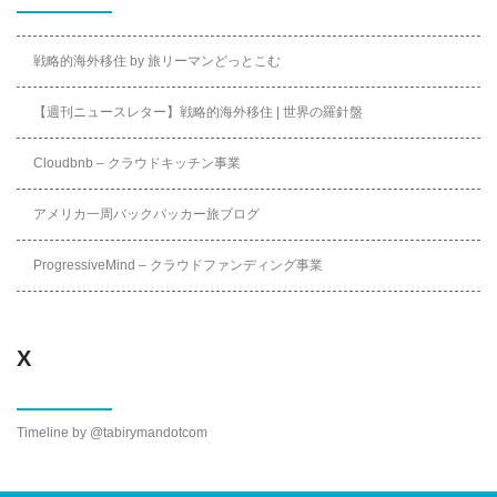
戦略的海外移住 by 旅リーマンどっとこむ
【週刊ニュースレター】戦略的海外移住 | 世界の羅針盤
Cloudbnb – クラウドキッチン事業
アメリカ一周バックパッカー旅ブログ
ProgressiveMind – クラウドファンディング事業
X
Timeline by @tabirymandotcom