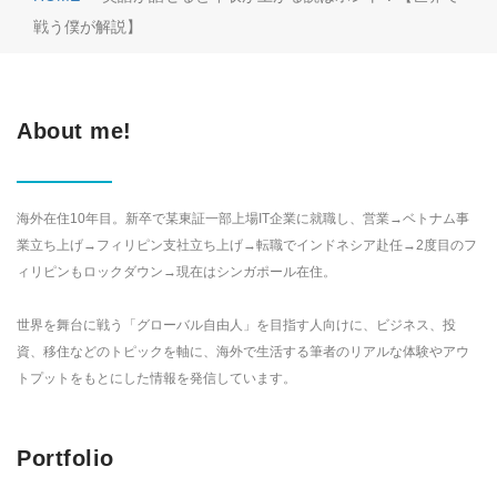
戦う僕が解説】
About me!
海外在住10年目。新卒で某東証一部上場IT企業に就職し、営業→ベトナム事
業立ち上げ→フィリピン支社立ち上げ→転職でインドネシア赴任→2度目のフ
ィリピンもロックダウン→現在はシンガポール在住。
世界を舞台に戦う「グローバル自由人」を目指す人向けに、ビジネス、投
資、移住などのトピックを軸に、海外で生活する筆者のリアルな体験やアウ
トプットをもとにした情報を発信しています。
Portfolio