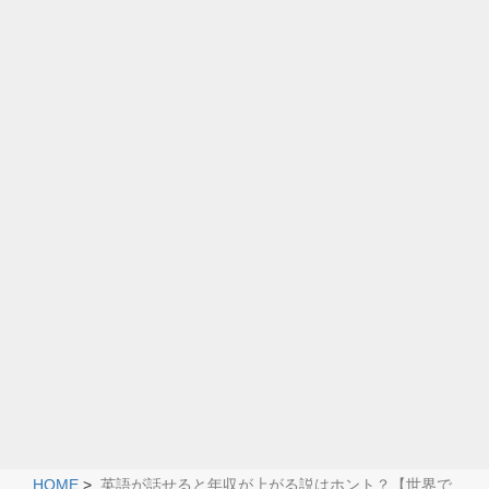
HOME
>
英語が話せると年収が上がる説はホント？【世界で