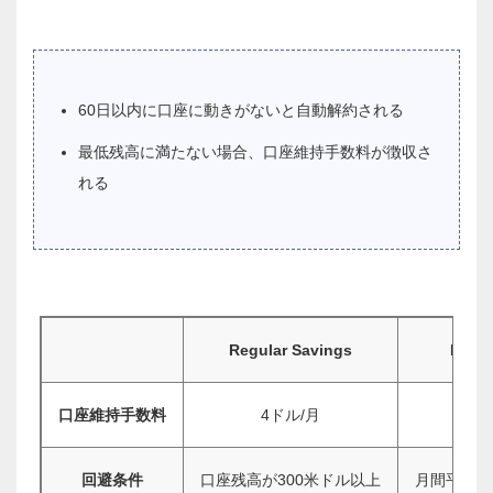
60日以内に口座に動きがないと自動解約される
最低残高に満たない場合、口座維持手数料が徴収さ
れる
Regular Savings
Essen
口座維持手数料
4ドル/月
回避条件
口座残高が300米ドル以上
月間平均残