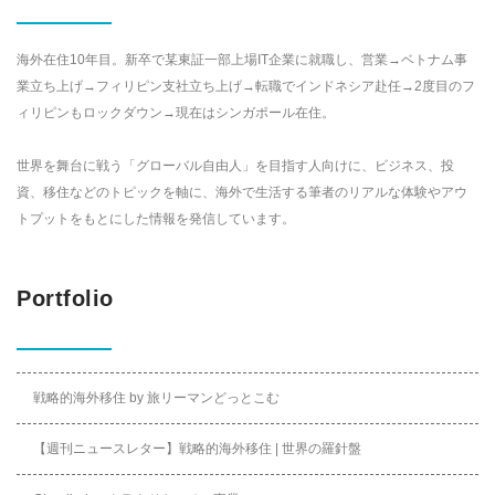
海外在住10年目。新卒で某東証一部上場IT企業に就職し、営業→ベトナム事
業立ち上げ→フィリピン支社立ち上げ→転職でインドネシア赴任→2度目のフ
ィリピンもロックダウン→現在はシンガポール在住。
世界を舞台に戦う「グローバル自由人」を目指す人向けに、ビジネス、投
資、移住などのトピックを軸に、海外で生活する筆者のリアルな体験やアウ
トプットをもとにした情報を発信しています。
Portfolio
戦略的海外移住 by 旅リーマンどっとこむ
【週刊ニュースレター】戦略的海外移住 | 世界の羅針盤