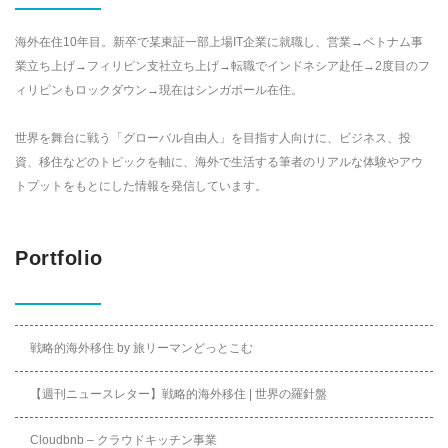
海外在住10年目。新卒で某東証一部上場IT企業に就職し、営業→ベトナム事
業立ち上げ→フィリピン支社立ち上げ→転職でインドネシア赴任→2度目のフ
ィリピンもロックダウン→現在はシンガポール在住。
世界を舞台に戦う「グローバル自由人」を目指す人向けに、ビジネス、投
資、移住などのトピックを軸に、海外で生活する筆者のリアルな体験やアウ
トプットをもとにした情報を発信しています。
Portfolio
戦略的海外移住 by 旅リーマンどっとこむ
【週刊ニュースレター】戦略的海外移住 | 世界の羅針盤
Cloudbnb – クラウドキッチン事業