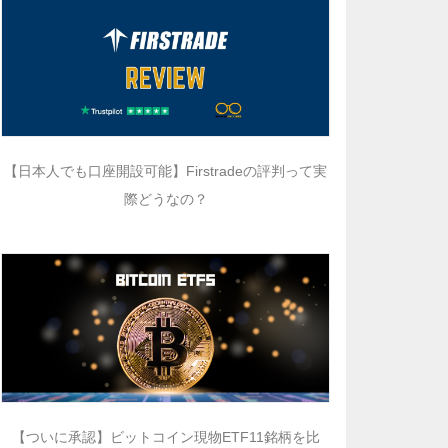
【日本人でも口座開設可能】Firstradeの評判って実
際どうなの？
【ついに承認】ビットコイン現物ETF11銘柄を比