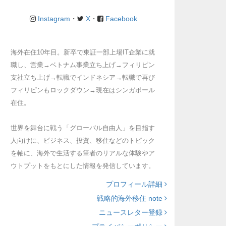
Instagram
・
X
・
Facebook
海外在住10年目。新卒で東証一部上場IT企業に就
職し、営業→ベトナム事業立ち上げ→フィリピン
支社立ち上げ→転職でインドネシア→転職で再び
フィリピンもロックダウン→現在はシンガポール
在住。
世界を舞台に戦う「グローバル自由人」を目指す
人向けに、ビジネス、投資、移住などのトピック
を軸に、海外で生活する筆者のリアルな体験やア
ウトプットをもとにした情報を発信しています。
プロフィール詳細
戦略的海外移住 note
ニュースレター登録