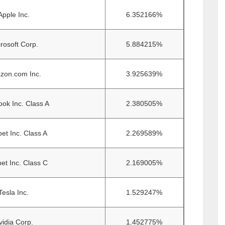
Apple Inc.
6.352166%
rosoft Corp.
5.884215%
zon.com Inc.
3.925639%
ok Inc. Class A
2.380505%
et Inc. Class A
2.269589%
et Inc. Class C
2.169005%
Tesla Inc.
1.529247%
vidia Corp.
1.452775%