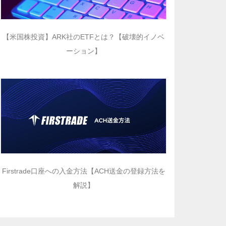
【米国株投資】ARK社のETFとは？【破壊的イノベ
ーション】
Firstrade口座への入金方法【ACH送金の登録方法を
解説】