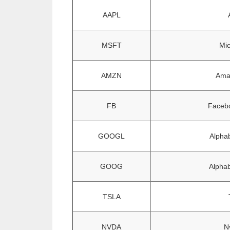
AAPL
MSFT
Mic
AMZN
Ama
FB
Facebo
GOOGL
Alphab
GOOG
Alphab
TSLA
NVDA
N