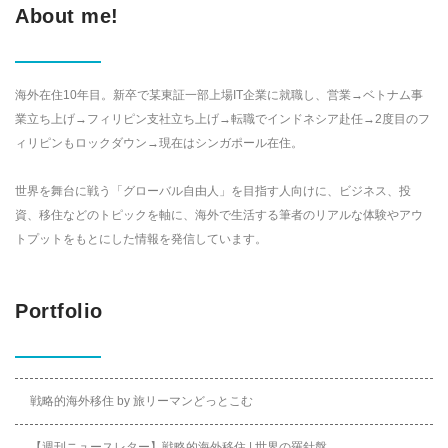
About me!
海外在住10年目。新卒で某東証一部上場IT企業に就職し、営業→ベトナム事
業立ち上げ→フィリピン支社立ち上げ→転職でインドネシア赴任→2度目のフ
ィリピンもロックダウン→現在はシンガポール在住。
世界を舞台に戦う「グローバル自由人」を目指す人向けに、ビジネス、投
資、移住などのトピックを軸に、海外で生活する筆者のリアルな体験やアウ
トプットをもとにした情報を発信しています。
Portfolio
戦略的海外移住 by 旅リーマンどっとこむ
【週刊ニュースレター】戦略的海外移住 | 世界の羅針盤