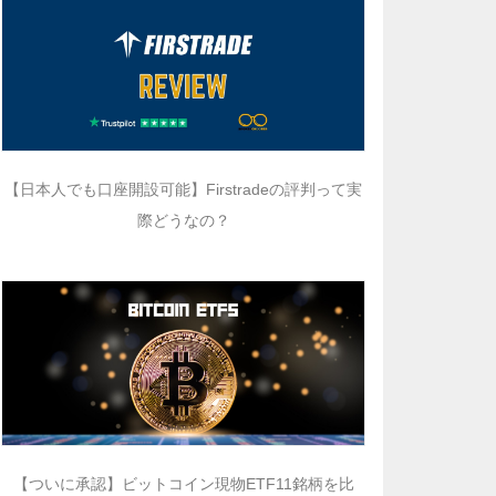
【日本人でも口座開設可能】Firstradeの評判って実
際どうなの？
【ついに承認】ビットコイン現物ETF11銘柄を比