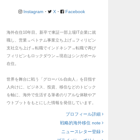
Instagram
・
X
・
Facebook
海外在住10年目。新卒で東証一部上場IT企業に就
職し、営業→ベトナム事業立ち上げ→フィリピン
支社立ち上げ→転職でインドネシア→転職で再び
フィリピンもロックダウン→現在はシンガポール
在住。
世界を舞台に戦う「グローバル自由人」を目指す
人向けに、ビジネス、投資、移住などのトピック
を軸に、海外で生活する筆者のリアルな体験やア
ウトプットをもとにした情報を発信しています。
プロフィール詳細
戦略的海外移住 note
ニュースレター登録