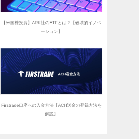
【米国株投資】ARK社のETFとは？【破壊的イノベ
ーション】
Firstrade口座への入金方法【ACH送金の登録方法を
解説】