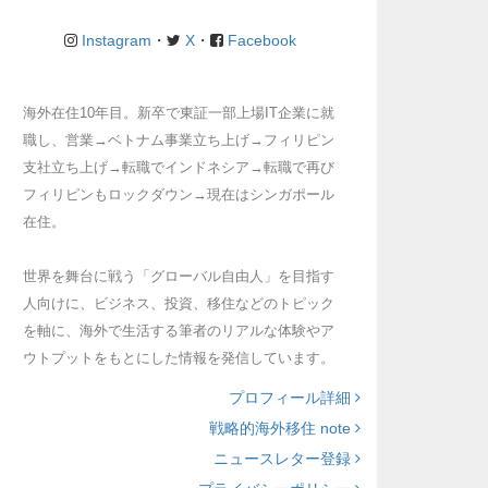
Instagram
・
X
・
Facebook
海外在住10年目。新卒で東証一部上場IT企業に就
職し、営業→ベトナム事業立ち上げ→フィリピン
支社立ち上げ→転職でインドネシア→転職で再び
フィリピンもロックダウン→現在はシンガポール
在住。
世界を舞台に戦う「グローバル自由人」を目指す
人向けに、ビジネス、投資、移住などのトピック
を軸に、海外で生活する筆者のリアルな体験やア
ウトプットをもとにした情報を発信しています。
プロフィール詳細
戦略的海外移住 note
ニュースレター登録