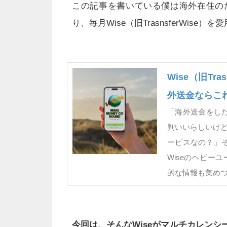
この記事を書いている僕は海外在住の
り、毎月Wise（旧TrasnsferWise）
Wise（旧Tr
外送金ならこ
「海外送金をしたい
判いいらしいけ
ービスなの？」
Wiseのヘビー
的な情報も集め
今回は、そんなWiseがマルチカレン