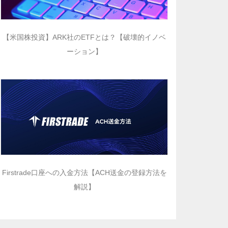
【米国株投資】ARK社のETFとは？【破壊的イノベ
ーション】
Firstrade口座への入金方法【ACH送金の登録方法を
解説】