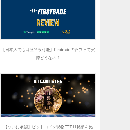
【日本人でも口座開設可能】Firstradeの評判って実
際どうなの？
【ついに承認】ビットコイン現物ETF11銘柄を比