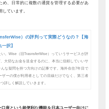
ため、日常的に複数の通貨を管理する必要があ
を愛用しています。
asnsferWise）の評判って実際どうなの？【海
れ一択】
。Wise（旧TrasnsferWise）っていうサービスが評
ど、大切なお金を送金するのに、本当に信頼していいサ
そんな疑問を持つ方向けの記事です。海外在住7年目で
ユーザーの僕が利用者としての目線だけでなく、第三者
つつ詳しく解説していきます。
シー口座という超便利な機能を日本ユーザー向けに